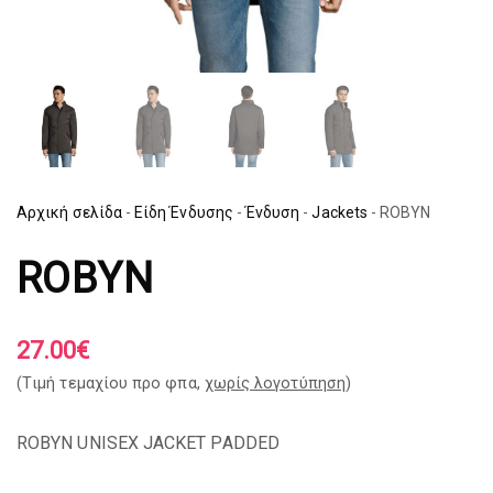
Αρχική σελίδα
-
Είδη Ένδυσης
-
Ένδυση
-
Jackets
-
ROBYN
ROBYN
27.00
€
(Tιμή τεμαχίου προ φπα,
χωρίς λογοτύπηση
)
ROBYN UNISEX JACKET PADDED