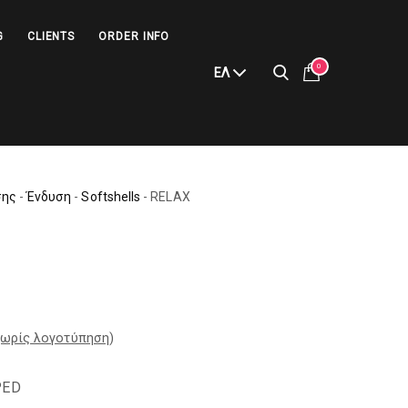
G
CLIENTS
ORDER INFO
0
ΕΛ
σης
-
Ένδυση
-
Softshells
-
RELAX
ωρίς λογοτύπηση
)
PED