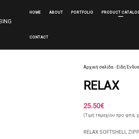
HOME
ABOUT
PORTFOLIO
PRODUCT CATALO
CONTACT
Αρχική σελίδα
-
Είδη Ένδυ
RELAX
25.50
€
(Tιμή τεμαχίου προ φπα,
χ
RELAX SOFTSHELL ZIP