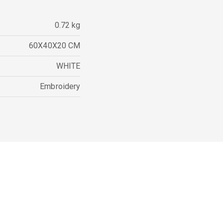
0.72 kg
60X40X20 CM
WHITE
Embroidery