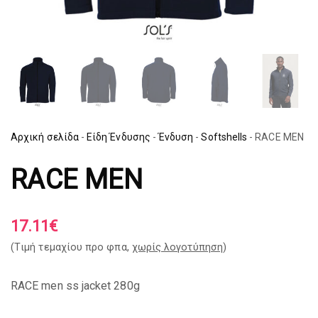
Αρχική σελίδα
-
Είδη Ένδυσης
-
Ένδυση
-
Softshells
-
RACE MEN
RACE MEN
17.11
€
(Tιμή τεμαχίου προ φπα,
χωρίς λογοτύπηση
)
RACE men ss jacket 280g