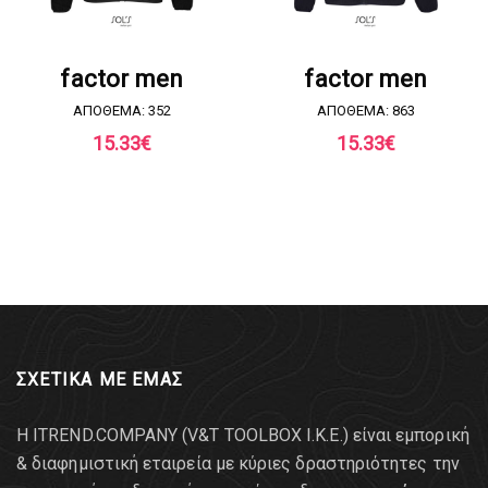
ΖΗΤΗΣΤΕ ΠΡΟΣΦΟΡΑ
ΖΗΤΗΣΤΕ ΠΡΟΣΦΟΡΑ
factor men
factor men
ΑΠΟΘΕΜΑ: 352
ΑΠΟΘΕΜΑ: 863
15.33
€
15.33
€
ΣΧΕΤΙΚΑ ΜΕ ΕΜΑΣ
Η ITREND.COMPANY (V&T TOOLBOX Ι.Κ.Ε.) είναι εμπορική
& διαφημιστική εταιρεία με κύριες δραστηριότητες την