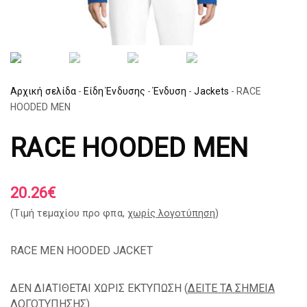
Αρχική σελίδα
-
Είδη Ένδυσης
-
Ένδυση
-
Jackets
-
RACE
HOODED MEN
RACE HOODED MEN
20.26
€
(Tιμή τεμαχίου προ φπα,
χωρίς λογοτύπηση
)
RACE MEN HOODED JACKET
ΔΕΝ ΔΙΑΤΙΘΕΤΑΙ ΧΩΡΙΣ ΕΚΤΥΠΩΣΗ (
ΔΕΙΤΕ ΤΑ ΣΗΜΕΙΑ
ΛΟΓΟΤΥΠΗΣΗΣ
)