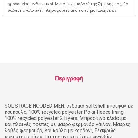
χρόνοι είναι ενδεικτικοί. Μετά την υποβολή της ζήτησής σας, θα
λάβετε αναλυτικές πληροφορίες από το τμήμα πωλήσεων.
Περιγραφή
SOL'S RACE HOODED MEN, ανδρικό softshell μπουφάν με
κουκούλα, 100% recycled polyester Polar fleece lining:
100% recycled polyester 2 layers, Μπροστινό κλείσιμο
και πλαϊνές τσέπες με μαύρο φερμουάρ νάιλον, Μαύρες
λαβές φερμουάρ, Κουκούλα με κορδόνι, Ελαφρώς
μακρύτερο πίσω. Για την αντιστοίχιση μεγεθών,