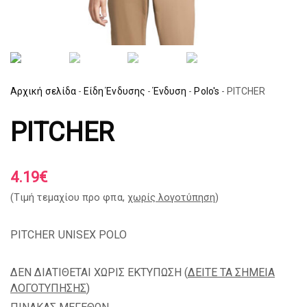
Αρχική σελίδα
-
Είδη Ένδυσης
-
Ένδυση
-
Polo's
-
PITCHER
PITCHER
4.19
€
(Tιμή τεμαχίου προ φπα,
χωρίς λογοτύπηση
)
PITCHER UNISEX POLO
ΔΕΝ ΔΙΑΤΙΘΕΤΑΙ ΧΩΡΙΣ ΕΚΤΥΠΩΣΗ (
ΔΕΙΤΕ ΤΑ ΣΗΜΕΙΑ
ΛΟΓΟΤΥΠΗΣΗΣ
)