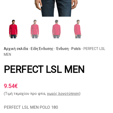
Αρχική σελίδα
-
Είδη Ένδυσης
-
Ένδυση
-
Polo's
-
PERFECT LSL
MEN
PERFECT LSL MEN
9.54
€
(Tιμή τεμαχίου προ φπα,
χωρίς λογοτύπηση
)
PERFECT LSL MEN POLO 180