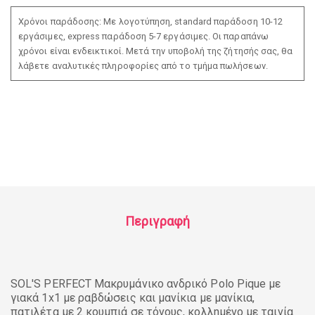
Χρόνοι παράδοσης: Με λογοτύπηση, standard παράδοση 10-12
εργάσιμες, express παράδοση 5-7 εργάσιμες. Οι παραπάνω
χρόνοι είναι ενδεικτικοί. Μετά την υποβολή της ζήτησής σας, θα
λάβετε αναλυτικές πληροφορίες από το τμήμα πωλήσεων.
Περιγραφή
SOL'S PERFECT Μακρυμάνικο ανδρικό Polo Pique με
γιακά 1x1 με ραβδώσεις και μανίκια με μανίκια,
πατιλέτα με 2 κουμπιά σε τόνους, κολλημένο με ταινία