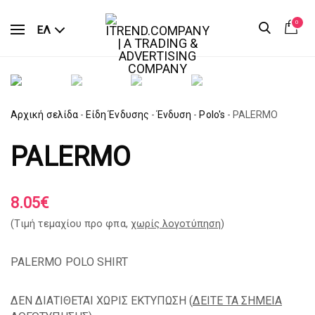
0
ΕΛ
Αρχική σελίδα
-
Είδη Ένδυσης
-
Ένδυση
-
Polo's
-
PALERMO
PALERMO
8.05
€
(Tιμή τεμαχίου προ φπα,
χωρίς λογοτύπηση
)
PALERMO POLO SHIRT
ΔΕΝ ΔΙΑΤΙΘΕΤΑΙ ΧΩΡΙΣ ΕΚΤΥΠΩΣΗ (
ΔΕΙΤΕ ΤΑ ΣΗΜΕΙΑ