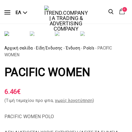
0
ΕΛ
Αρχική σελίδα
-
Είδη Ένδυσης
-
Ένδυση
-
Polo's
-
PACIFIC
WOMEN
PACIFIC WOMEN
6.46
€
(Tιμή τεμαχίου προ φπα,
χωρίς λογοτύπηση
)
PACIFIC WOMEN POLO