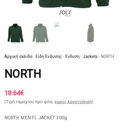
Αρχική σελίδα
-
Είδη Ένδυσης
-
Ένδυση
-
Jackets
-
NORTH
NORTH
18.64
€
(Tιμή τεμαχίου προ φπα,
χωρίς λογοτύπηση
)
NORTH MEN FL JACKET 300g