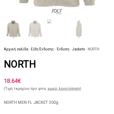
Αρχική σελίδα
-
Είδη Ένδυσης
-
Ένδυση
-
Jackets
-
NORTH
NORTH
18.64
€
(Tιμή τεμαχίου προ φπα,
χωρίς λογοτύπηση
)
NORTH MEN FL JACKET 300g