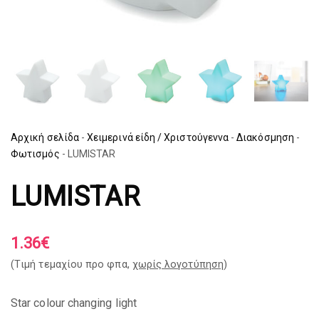
Αρχική σελίδα
-
Χειμερινά είδη / Χριστούγεννα
-
Διακόσμηση
-
Φωτισμός
-
LUMISTAR
LUMISTAR
1.36
€
(Tιμή τεμαχίου προ φπα,
χωρίς λογοτύπηση
)
Star colour changing light