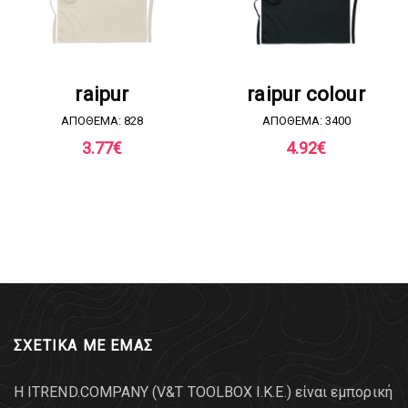
ΖΗΤΗΣΤΕ ΠΡΟΣΦΟΡΑ
ΖΗΤΗΣΤΕ ΠΡΟΣΦΟΡΑ
raipur
raipur colour
ΑΠΟΘΕΜΑ: 828
ΑΠΟΘΕΜΑ: 3400
3.77
€
4.92
€
ΣΧΕΤΙΚΑ ΜΕ ΕΜΑΣ
Η ITREND.COMPANY (V&T TOOLBOX Ι.Κ.Ε.) είναι εμπορική