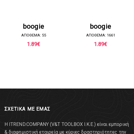
ΖΗΤΗΣΤΕ ΠΡΟΣΦΟΡΑ
ΖΗΤΗΣΤΕ ΠΡΟΣΦΟΡΑ
boogie
boogie
ΑΠΟΘΕΜΑ: 55
ΑΠΟΘΕΜΑ: 1661
1.89
€
1.89
€
ΣΧΕΤΙΚΑ ΜΕ ΕΜΑΣ
Η ITREND.COMPANY (V&T TOOLBOX Ι.Κ.Ε.) είναι εμπορική
& διαφημιστική εταιρεία με κύριες δραστηριότητες την