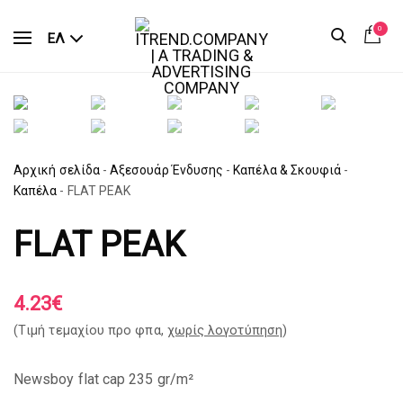
0
ΕΛ
Αρχική σελίδα
-
Αξεσουάρ Ένδυσης
-
Καπέλα & Σκουφιά
-
Καπέλα
-
FLAT PEAK
FLAT PEAK
4.23
€
(Tιμή τεμαχίου προ φπα,
χωρίς λογοτύπηση
)
Newsboy flat cap 235 gr/m²