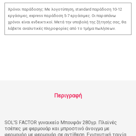
Χρόνοι παράδοσης: Με λογοτύπηση, standard παράδοση 10-12
εργάσιμες, express παράδοση 5-7 εργάσιμες. Οι παραπάνω
χρόνοι είναι ενδεικτικοί. Μετά την υποβολή της ζήτησής σας, θα
λάβετε αναλυτικές πληροφορίες από το τμήμα πωλήσεων.
Περιγραφή
SOL'S FACTOR γυναικείο Μπουφάν 280γρ. Πλαϊνές
τσέπες με φερμουάρ και μπροστινό άνοιγμα με
φερμουάρ με φερμουάρ σε αντίθεση. Ενισχυτική ταινία