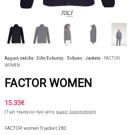
Αρχική σελίδα
-
Είδη Ένδυσης
-
Ένδυση
-
Jackets
-
FACTOR
WOMEN
FACTOR WOMEN
15.33
€
(Tιμή τεμαχίου προ φπα,
χωρίς λογοτύπηση
)
FACTOR women fl jacket 280