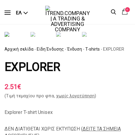
0
ΕΛ
Αρχική σελίδα
-
Είδη Ένδυσης
-
Ένδυση
-
T-shirts
-
EXPLORER
EXPLORER
2.51
€
(Tιμή τεμαχίου προ φπα,
χωρίς λογοτύπηση
)
Explorer T-shirt Unisex
ΔΕΝ ΔΙΑΤΙΘΕΤΑΙ ΧΩΡΙΣ ΕΚΤΥΠΩΣΗ (
ΔΕΙΤΕ ΤΑ ΣΗΜΕΙΑ