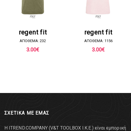
ΖΗΤΗΣΤΕ ΠΡΟΣΦΟΡΑ
ΖΗΤΗΣΤΕ ΠΡΟΣΦΟΡΑ
regent fit
regent fit
ΑΠΟΘΕΜΑ: 232
ΑΠΟΘΕΜΑ: 1156
3.00
€
3.00
€
ΣΧΕΤΙΚΑ ΜΕ ΕΜΑΣ
Η ITREND.COMPANY (V&T TOOLBOX Ι.Κ.Ε.) είναι εμπορική