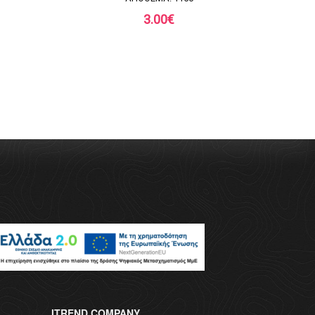
3.00
€
ITREND.COMPANY