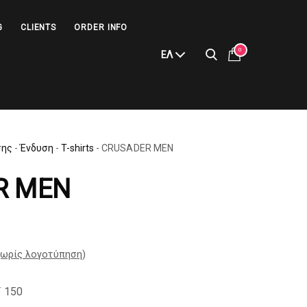
G
CLIENTS
ORDER INFO
0
ΕΛ
σης
-
Ένδυση
-
T-shirts
-
CRUSADER MEN
R MEN
ωρίς λογοτύπηση
)
 150