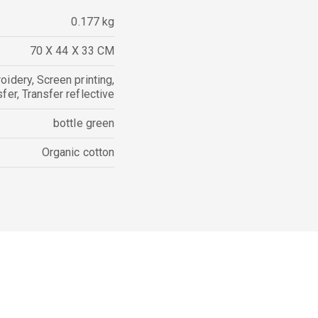
0.177 kg
70 X 44 X 33 CM
oidery
,
Screen printing
,
sfer
,
Transfer reflective
bottle green
Organic cotton