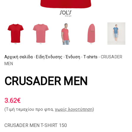
Αρχική σελίδα
-
Είδη Ένδυσης
-
Ένδυση
-
T-shirts
-
CRUSADER
MEN
CRUSADER MEN
3.62
€
(Tιμή τεμαχίου προ φπα,
χωρίς λογοτύπηση
)
CRUSADER MEN T-SHIRT 150