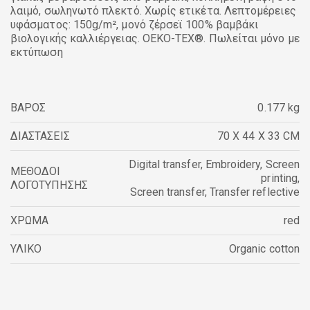
λαιμό, σωληνωτό πλεκτό. Χωρίς ετικέτα. Λεπτομέρειες
υφάσματος: 150g/m², μονό ζέρσεϊ 100% βαμβάκι
βιολογικής καλλιέργειας. OEKO-TEX®. Πωλείται μόνο με
εκτύπωση
ΒΑΡΟΣ
0.177 kg
ΔΙΑΣΤΑΣΕΙΣ
70 X 44 X 33 CM
Digital transfer
,
Embroidery
,
Screen
ΜΕΘΟΔΟΙ
printing
,
ΛΟΓΟΤΥΠΗΣΗΣ
Screen transfer
,
Transfer reflective
ΧΡΩΜΑ
red
ΥΛΙΚΟ
Organic cotton