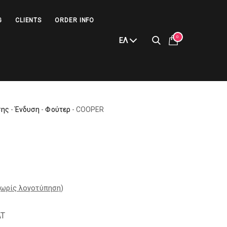
G
CLIENTS
ORDER INFO
0
ΕΛ
σης
-
Ένδυση
-
Φούτερ
-
COOPER
ωρίς λογοτύπηση
)
AT