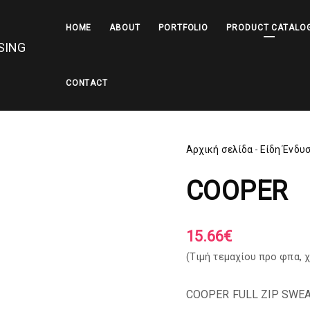
HOME
ABOUT
PORTFOLIO
PRODUCT CATALO
CONTACT
Αρχική σελίδα
-
Είδη Ένδυ
COOPER
15.66
€
(Tιμή τεμαχίου προ φπα,
χ
COOPER FULL ZIP SWE