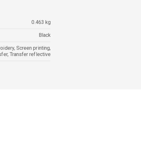
0.463 kg
Black
oidery
,
Screen printing
,
sfer
,
Transfer reflective