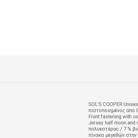
SOL'S COOPER Unisex 
πιστοποιημένος από GR
Front fastening with co
Jersey half moon and 
πολυεστέρας / 7 % β
πίνακα μεγεθών στην