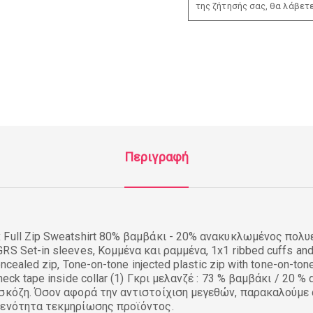
της ζήτησής σας, θα λάβετ
Περιγραφή
Full Zip Sweatshirt 80% βαμβάκι - 20% ανακυκλωμένος πολ
S Set-in sleeves, Κομμένα και ραμμένα, 1x1 ribbed cuffs and
ncealed zip, Tone-on-tone injected plastic zip with tone-on-tone
neck tape inside collar (1) Γκρι μελανζέ : 73 % βαμβάκι / 20
ισκόζη. Όσον αφορά την αντιστοίχιση μεγεθών, παρακαλούμε
 ενότητα τεκμηρίωσης προϊόντος.