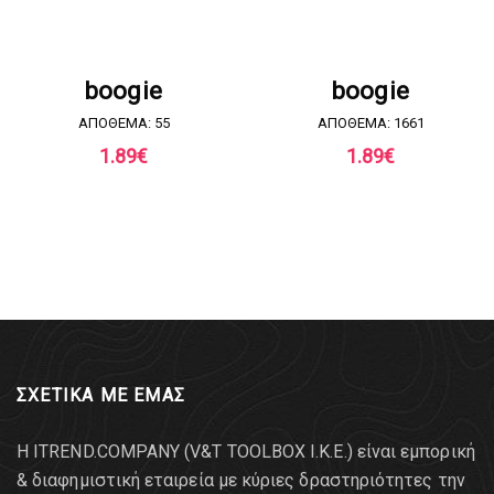
ΖΗΤΗΣΤΕ ΠΡΟΣΦΟΡΑ
ΖΗΤΗΣΤΕ ΠΡΟΣΦΟΡΑ
boogie
boogie
ΑΠΟΘΕΜΑ: 55
ΑΠΟΘΕΜΑ: 1661
1.89
€
1.89
€
ΣΧΕΤΙΚΑ ΜΕ ΕΜΑΣ
Η ITREND.COMPANY (V&T TOOLBOX Ι.Κ.Ε.) είναι εμπορική
& διαφημιστική εταιρεία με κύριες δραστηριότητες την