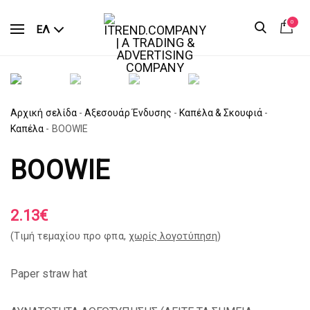
0
ΕΛ
Αρχική σελίδα
-
Αξεσουάρ Ένδυσης
-
Καπέλα & Σκουφιά
-
Καπέλα
-
BOOWIE
BOOWIE
2.13
€
(Tιμή τεμαχίου προ φπα,
χωρίς λογοτύπηση
)
Paper straw hat