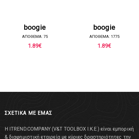
ΖΗΤΗΣΤΕ ΠΡΟΣΦΟΡΑ
ΖΗΤΗΣΤΕ ΠΡΟΣΦΟΡΑ
boogie
boogie
ΑΠΟΘΕΜΑ: 75
ΑΠΟΘΕΜΑ: 1775
1.89
€
1.89
€
ΣΧΕΤΙΚΑ ΜΕ ΕΜΑΣ
Η ITREND.COMPANY (V&T TOOLBOX Ι.Κ.Ε.) είναι εμπορική
& διαφημιστική εταιρεία με κύριες δραστηριότητες την