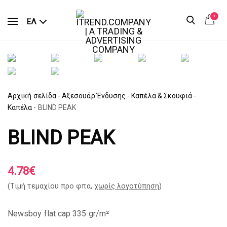
0
ΕΛ
Αρχική σελίδα
-
Αξεσουάρ Ένδυσης
-
Καπέλα & Σκουφιά
-
Καπέλα
-
BLIND PEAK
BLIND PEAK
4.78
€
(Tιμή τεμαχίου προ φπα,
χωρίς λογοτύπηση
)
Newsboy flat cap 335 gr/m²