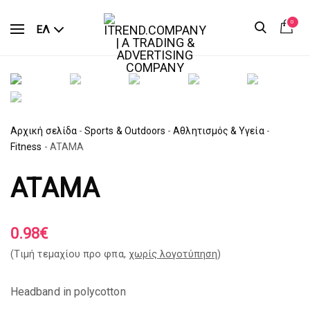
0
ΕΛ
Αρχική σελίδα
-
Sports & Outdoors
-
Αθλητισμός & Υγεία
-
Fitness
-
ATAMA
ATAMA
0.98
€
(Tιμή τεμαχίου προ φπα,
χωρίς λογοτύπηση
)
Headband in polycotton