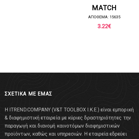
ΖΗΤΗΣΤΕ ΠΡΟΣΦΟΡΑ
MATCH
ΑΠΟΘΕΜΑ: 15635
3.22
€
ΣΧΕΤΙΚΑ ΜΕ ΕΜΑΣ
Η ITREND.COMPANY (V&T TOOLBOX Ι.Κ.Ε.) είναι εμπορική
& διαφημιστική εταιρεία με κύριες δραστηριότητες την
παραγωγή και διανομή καινοτόμων διαφημιστικών
προϊόντων, καθώς και υπηρεσιών. Η εταιρεία εδρεύει