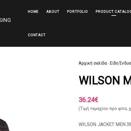
HOME
ABOUT
PORTFOLIO
PRODUCT CATALO
CONTACT
Αρχική σελίδα
-
Είδη Ένδυ
WILSON 
36.24
€
(Tιμή τεμαχίου προ φπα,
χ
WILSON JACKET MEN 3