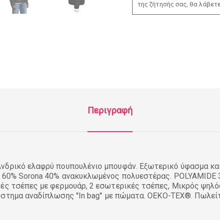
της ζήτησής σας, θα λάβετ
Περιγραφή
νδρικό ελαφρύ πουπουλένιο μπουφάν. Εξωτερικό ύφασμα κα
η 60% Sorona 40% ανακυκλωμένος πολυεστέρας. POLYAMIDE 3
ές τσέπες με φερμουάρ, 2 εσωτερικές τσέπες, Μικρός ψηλό
στημα αναδίπλωσης ''In bag'' με πώματα. OEKO-TEX®. Πωλεί