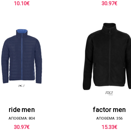
10.10
€
30.97
€
ΖΗΤΗΣΤΕ ΠΡΟΣΦΟΡΑ
ΖΗΤΗΣΤΕ ΠΡΟΣΦΟΡ
ride men
factor men
ΑΠΟΘΕΜΑ: 804
ΑΠΟΘΕΜΑ: 356
30.97
€
15.33
€