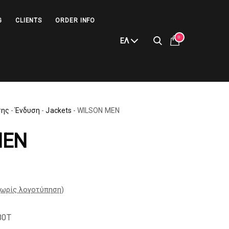
G
CLIENTS
ORDER INFO
0
ΕΛ
σης
-
Ένδυση
-
Jackets
-
WILSON MEN
MEN
ωρίς λογοτύπηση
)
80T