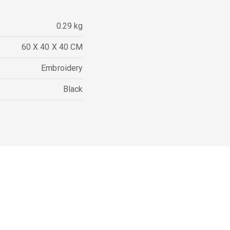
0.29 kg
60 X 40 X 40 CM
Embroidery
Black