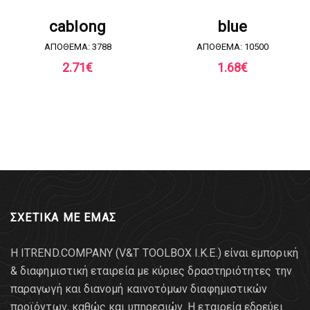
ΖΗΤΗΣΤΕ ΠΡΟΣΦΟΡΑ
ΖΗΤΗΣΤΕ ΠΡΟΣΦΟΡΑ
cablong
blue
ΑΠΟΘΕΜΑ: 3788
ΑΠΟΘΕΜΑ: 10500
2.71
€
1.68
€
ΣΧΕΤΙΚΑ ΜΕ ΕΜΑΣ
Η ITREND.COMPANY (V&T TOOLBOX Ι.Κ.Ε.) είναι εμπορική
& διαφημιστική εταιρεία με κύριες δραστηριότητες την
παραγωγή και διανομή καινοτόμων διαφημιστικών
προϊόντων, καθώς και υπηρεσιών. Η εταιρεία εδρεύει