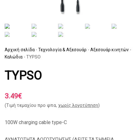
Αρχική σελίδα
-
Τεχνολογία & Αξεσουάρ
-
Αξεσουάρ κινητών
-
Καλώδια
-
TYPSO
TYPSO
3.49
€
(Tιμή τεμαχίου προ φπα,
χωρίς λογοτύπηση
)
100W charging cable type-C
ΔΥΝΑΤΟΤΗΤΑ ΛΟΓΟΤΥΠΗΣΗΣ (
ΔΕΙΤΕ ΤΑ ΣΗΜΕΙΑ