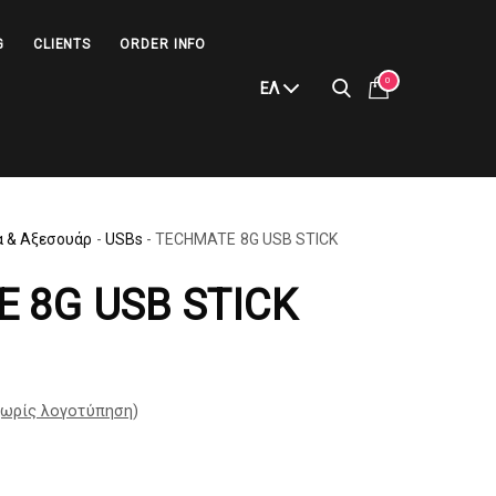
G
CLIENTS
ORDER INFO
0
ΕΛ
α & Αξεσουάρ
-
USBs
-
TECHMATE 8G USB STICK
 8G USB STICK
ωρίς λογοτύπηση
)