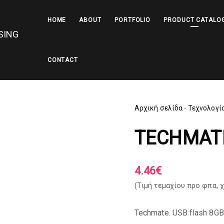
HOME
ABOUT
PORTFOLIO
PRODUCT CATALO
CONTACT
Αρχική σελίδα
-
Τεχνολογί
TECHMATE
4.46
€
(Tιμή τεμαχίου προ φπα,
χ
Techmate. USB flash 8GB