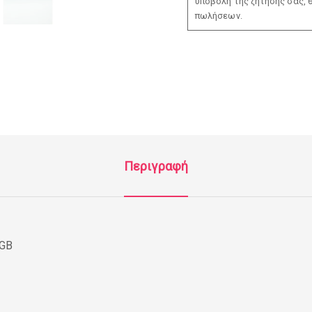
υποβολή της ζήτησής σας, 
πωλήσεων.
Περιγραφή
8GB