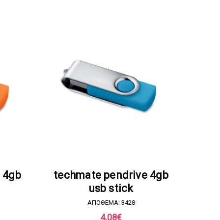
Α
ΖΗΤΗΣΤΕ ΠΡΟΣΦΟΡΑ
 4gb
techmate pendrive 4gb
usb stick
ΑΠΟΘΕΜΑ: 3428
4.08
€