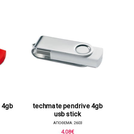
Α
ΖΗΤΗΣΤΕ ΠΡΟΣΦΟΡΑ
 4gb
techmate pendrive 4gb
usb stick
ΑΠΟΘΕΜΑ: 2603
4.08
€