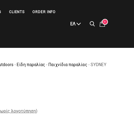
G
CLIENTS
ORDER INFO
0
ΕΛ
utdoors
-
Είδη παραλίας
-
Παιχνίδια παραλίας
-
SYDNEY
ωρίς λογοτύπηση
)