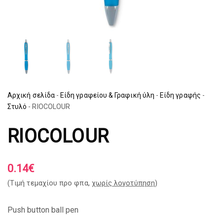
Αρχική σελίδα
-
Είδη γραφείου & Γραφική ύλη
-
Είδη γραφής
-
Στυλό
-
RIOCOLOUR
RIOCOLOUR
0.14
€
(Tιμή τεμαχίου προ φπα,
χωρίς λογοτύπηση
)
Push button ball pen