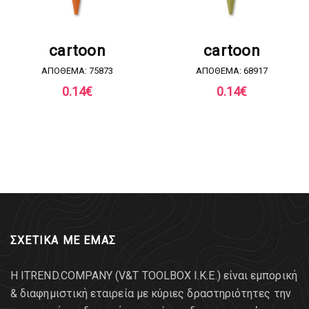
ΖΗΤΗΣΤΕ ΠΡΟΣΦΟΡΑ
ΖΗΤΗΣΤΕ ΠΡΟΣΦΟΡΑ
cartoon
cartoon
ΑΠΟΘΕΜΑ: 75873
ΑΠΟΘΕΜΑ: 68917
0.14
€
0.14
€
ΣΧΕΤΙΚΑ ΜΕ ΕΜΑΣ
Η ITREND.COMPANY (V&T TOOLBOX Ι.Κ.Ε.) είναι εμπορική
& διαφημιστική εταιρεία με κύριες δραστηριότητες την