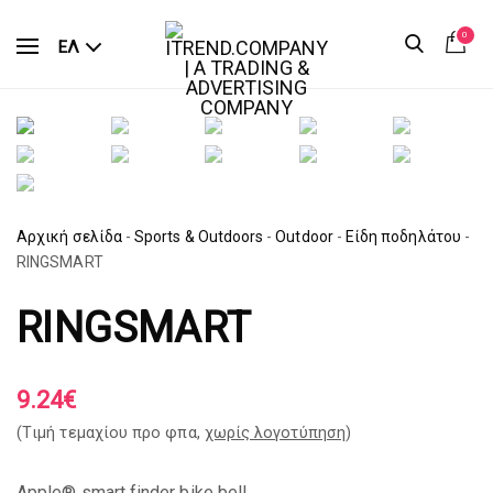
0
ΕΛ
Αρχική σελίδα
-
Sports & Outdoors
-
Outdoor
-
Είδη ποδηλάτου
-
RINGSMART
RINGSMART
9.24
€
(Tιμή τεμαχίου προ φπα,
χωρίς λογοτύπηση
)
Apple® smart finder bike bell