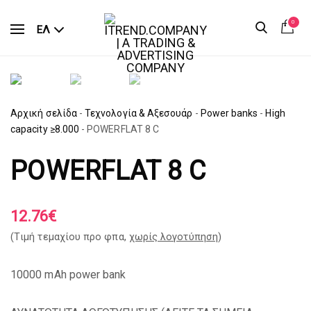
0
ΕΛ
Αρχική σελίδα
-
Τεχνολογία & Αξεσουάρ
-
Power banks
-
High
capacity ≥8.000
-
POWERFLAT 8 C
POWERFLAT 8 C
12.76
€
(Tιμή τεμαχίου προ φπα,
χωρίς λογοτύπηση
)
10000 mAh power bank