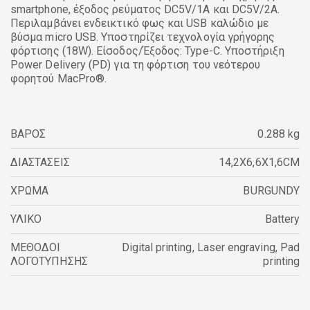
smartphone, έξοδος ρεύματος DC5V/1A και DC5V/2A.
Περιλαμβάνει ενδεικτικό φως και USB καλώδιο με
βύσμα micro USB. Υποστηρίζει τεχνολογία γρήγορης
φόρτισης (18W). Είσοδος/Έξοδος: Type-C. Υποστήριξη
Power Delivery (PD) για τη φόρτιση του νεότερου
φορητού MacPro®.
ΒΑΡΟΣ
0.288 kg
ΔΙΑΣΤΑΣΕΙΣ
14,2X6,6X1,6CM
ΧΡΩΜΑ
BURGUNDY
ΥΛΙΚΟ
Battery
ΜΕΘΟΔΟΙ
Digital printing
,
Laser engraving
,
Pad
ΛΟΓΟΤΥΠΗΣΗΣ
printing