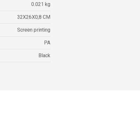
0.021 kg
32X26X0,8 CM
Screen printing
PA
Black