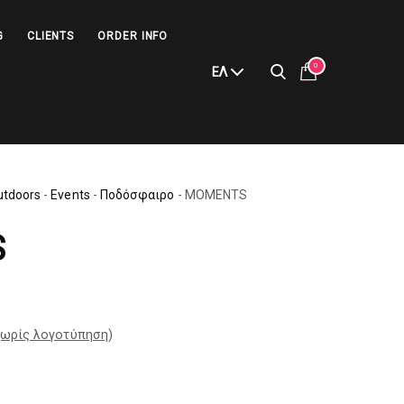
G
CLIENTS
ORDER INFO
0
ΕΛ
utdoors
-
Events
-
Ποδόσφαιρο
-
MOMENTS
S
ωρίς λογοτύπηση
)