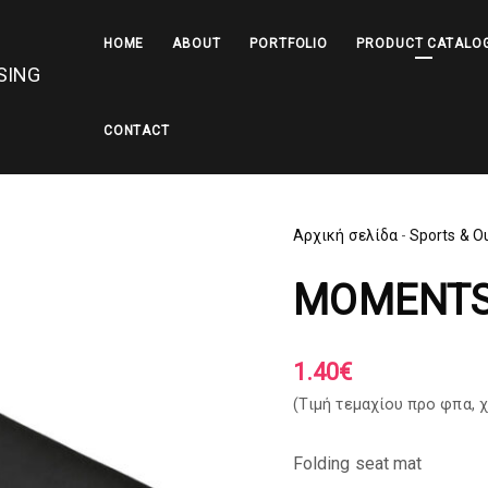
HOME
ABOUT
PORTFOLIO
PRODUCT CATALO
CONTACT
Αρχική σελίδα
-
Sports & O
MOMENT
1.40
€
(Tιμή τεμαχίου προ φπα,
χ
Folding seat mat