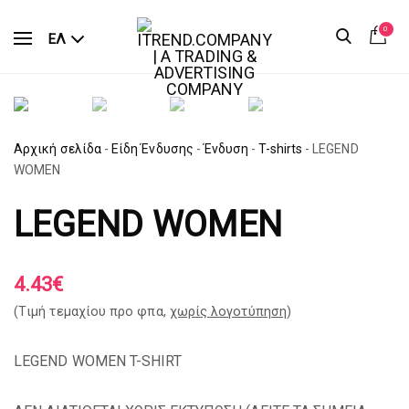
0
ΕΛ
Αρχική σελίδα
-
Είδη Ένδυσης
-
Ένδυση
-
T-shirts
-
LEGEND
WOMEN
LEGEND WOMEN
4.43
€
(Tιμή τεμαχίου προ φπα,
χωρίς λογοτύπηση
)
LEGEND WOMEN T-SHIRT