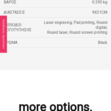
ΒΆΡΟΣ
0.295 kg
ΔΙΑΣΤΆΣΕΙΣ
9X21CM
Κατάλογος προϊόντων
Laser engraving
,
Pad printing
,
Round
ΜΕΘΟΔΟΙ
digital
,
ΛΟΓΟΤΥΠΗΣΗΣ
Round laser
,
Round screen printing
ΧΡΩΜΑ
Black
more options.