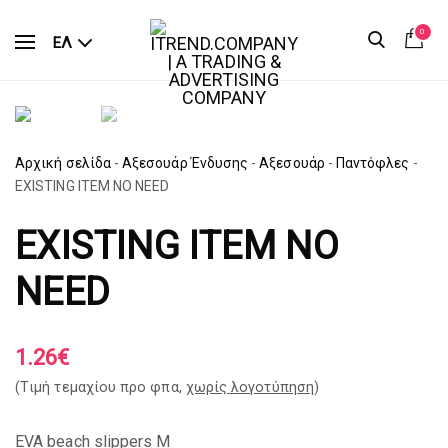
0
ΕΛ
Αρχική σελίδα
-
Αξεσουάρ Ένδυσης
-
Αξεσουάρ
-
Παντόφλες
-
EXISTING ITEM NO NEED
EXISTING ITEM NO
NEED
1.26
€
(Tιμή τεμαχίου προ φπα,
χωρίς λογοτύπηση
)
EVA beach slippers M