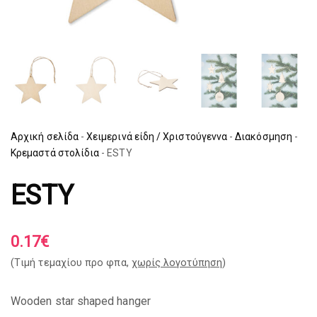
Αρχική σελίδα
-
Χειμερινά είδη / Χριστούγεννα
-
Διακόσμηση
-
Κρεμαστά στολίδια
-
ESTY
ESTY
0.17
€
(Tιμή τεμαχίου προ φπα,
χωρίς λογοτύπηση
)
Wooden star shaped hanger