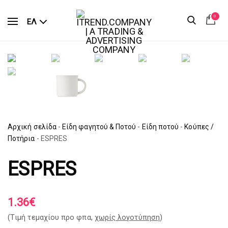
0
ΕΛ
Αρχική σελίδα
-
Είδη φαγητού & Ποτού
-
Είδη ποτού
-
Κούπες /
Ποτήρια
-
ESPRES
ESPRES
1.36
€
(Tιμή τεμαχίου προ φπα,
χωρίς λογοτύπηση
)