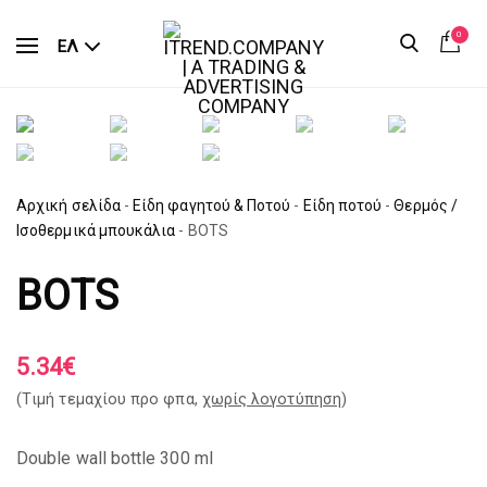
0
ΕΛ
Αρχική σελίδα
-
Είδη φαγητού & Ποτού
-
Είδη ποτού
-
Θερμός /
Ισοθερμικά μπουκάλια
-
BOTS
BOTS
5.34
€
(Tιμή τεμαχίου προ φπα,
χωρίς λογοτύπηση
)
Double wall bottle 300 ml