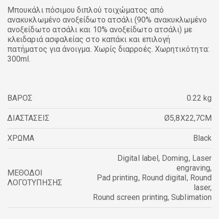
Μπουκάλι πόσιμου διπλού τοιχώματος από
ανακυκλωμένο ανοξείδωτο ατσάλι (90% ανακυκλωμένο
ανοξείδωτο ατσάλι και 10% ανοξείδωτο ατσάλι) με
κλειδαριά ασφαλείας στο καπάκι και επιλογή
πατήματος για άνοιγμα. Χωρίς διαρροές. Χωρητικότητα:
300ml.
ΒΑΡΟΣ
0.22 kg
ΔΙΑΣΤΑΣΕΙΣ
Ø5,8X22,7CM
ΧΡΩΜΑ
Black
Digital label
,
Doming
,
Laser
engraving
,
ΜΕΘΟΔΟΙ
Pad printing
,
Round digital
,
Round
ΛΟΓΟΤΥΠΗΣΗΣ
laser
,
Round screen printing
,
Sublimation