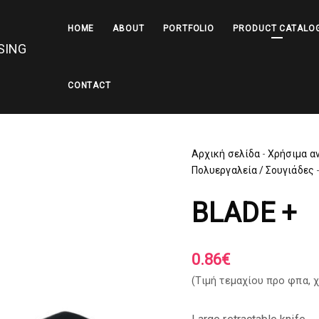
HOME
ABOUT
PORTFOLIO
PRODUCT CATALO
CONTACT
Αρχική σελίδα
-
Χρήσιμα α
Πολυεργαλεία / Σουγιάδες
BLADE +
0.86
€
(Tιμή τεμαχίου προ φπα,
χ