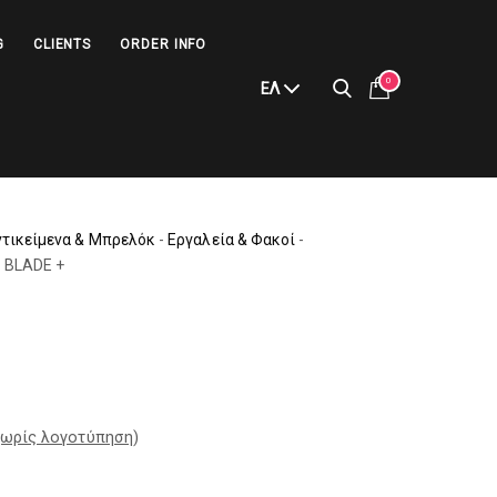
G
CLIENTS
ORDER INFO
0
ΕΛ
ντικείμενα & Μπρελόκ
-
Εργαλεία & Φακοί
-
-
BLADE +
ωρίς λογοτύπηση
)