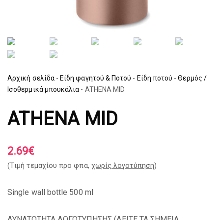
Αρχική σελίδα
-
Είδη φαγητού & Ποτού
-
Είδη ποτού
-
Θερμός /
Ισοθερμικά μπουκάλια
-
ATHENA MID
ATHENA MID
2.69
€
(Tιμή τεμαχίου προ φπα,
χωρίς λογοτύπηση
)
Single wall bottle 500 ml
ΔΥΝΑΤΟΤΗΤΑ ΛΟΓΟΤΥΠΗΣΗΣ (
ΔΕΙΤΕ ΤΑ ΣΗΜΕΙΑ