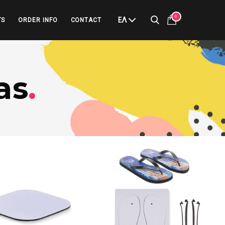
0
ΕΛ
TS
ORDER INFO
CONTACT
as
.