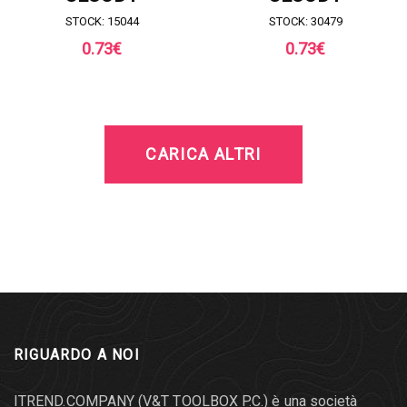
STOCK: 15044
STOCK: 30479
0.73
€
0.73
€
CARICA ALTRI
RIGUARDO A NOI
ITREND.COMPANY (V&T TOOLBOX P.C.) è una società