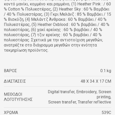
κοντό μανίκι, κομμένο και ραμμένο, (1) Heather Pink : / 60
% Cotton % Πολυεστέρας, (2) Heather Sky : 60 % Βαμβάκι
/ 40 % Πολυεστέρας, (3) Γκρι Μελάνζ : 85 % Βαμβάκι / 15
% Βισκόζη, (4) Μελάντζ Άνθρακα : 60 % Βαμβάκι / 40 %
Πολυεστέρας, (5) Heather Oxblood : 60 % βαμβάκι / 40 %
πολυεστέρας, (6) χακί ερείκης : 60 % βαμβάκι / 40 %
πολυεστέρας, (7) τζιν ερείκης : 60 % βαμβάκι / 40 %
πολυεστέρας. Σχετικά με την αντιστοίχιση μεγεθών,
ανατρέξτε στο διάγραμμα μεγεθών στην ενότητα
τεκμηρίωση προϊόντος.
ΒΑΡΟΣ
0.1 kg
ΔΙΑΣΤΑΣΕΙΣ
48 X 34 X 17 CM
Digital transfer
,
Embroidery
,
Screen
ΜΕΘΟΔΟΙ
printing
,
ΛΟΓΟΤΥΠΗΣΗΣ
Screen transfer
,
Transfer reflective
ΧΡΩΜΑ
539C