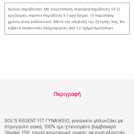
Χρόνοι παράδοσης: Με λογοτύπηση, standard παράδοση 10-12
εργάσιμες, express παράδοση 5-7 εργάσιμες. Οι παραπάνω
χρόνοι είναι ενδεικτικοί. Μετά την υποβολή της ζήτησής σας, θα
λάβετε αναλυτικές πληροφορίες από το τμήμα πωλήσεων.
Περιγραφή
SOL'S REGENT FIT ΓΥΝΑΙΚΕΙΟ, γυναικείο μπλουζάκι με
στρογγυλό γιακά, 100% ημι-χτενισμένο βαμβακερό
ζέρσεϋ 150, ταινία εσωτερικά, γιακάς με ριμπ ελαστάν,